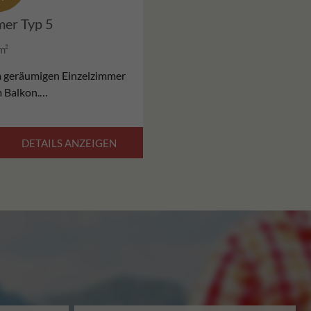
mer Typ 5
m²
 geräumigen Einzelzimmer
m Balkon.…
DETAILS ANZEIGEN