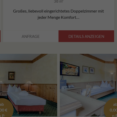
38 m²
Datenschutzbestimmungen von Google Analytics
Zweck
unter https://policies.google.com/privacy.
Großes, liebevoll eingerichtetes Doppelzimmer mit
Gesammelte nicht personenbezogene Daten
jeder Menge Komfort…
werden verwendet, um Berichte über die Nutzung
der Website zu erstellen, die uns helfen, unsere
Websites / Apps zu verbessern. Diese
DETAILS ANZEIGEN
ANFRAGE
Informationen werden auch an unsere Kunden /
Partner weitergegeben.
ab
a
00 €
0,0
p.P.
p.P