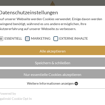
Datenschutzeinstellungen
WELLNESS
WINTER
Auf unserer Webseite werden Cookies verwendet. Einige davon werden
zwingend benötigt, während es uns andere ermöglichen, Ihre
Nutzererfahrung auf unserer Webseite zu verbessern.
ESSENTIELL
MARKETING
EXTERNE INHALTE
Alle akzeptieren
Speichern & schließen
Nur essentielle Cookies akzeptieren
Weitere Informationen anzeigen
Essentiell
Essentielle Cookies werden für grundlegende Funktionen der Webseite
Powered by
benötigt. Dadurch ist gewährleistet, dass die Webseite einwandfrei
sgalinski Cookie Opt In
funktioniert.