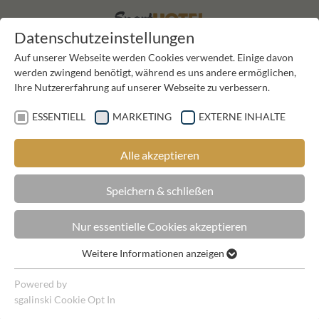
EN
DE
Datenschutzeinstellungen
Auf unserer Webseite werden Cookies verwendet. Einige davon
werden zwingend benötigt, während es uns andere ermöglichen,
Ihre Nutzererfahrung auf unserer Webseite zu verbessern.
ESSENTIELL
MARKETING
EXTERNE INHALTE
Alle akzeptieren
ANGEBOTE
Speichern & schließen
Nur essentielle Cookies akzeptieren
Mit unseren Angeboten erleben Sie tolle Urlaubstage zu
Weitere Informationen anzeigen
Essentiell
zweit, mit der Familie oder mit Ihren Freunden im Zillertal,
Tirol. Hier finden Sie passende Pauschalen zu Top-Preisen
Essentielle Cookies werden für grundlegende Funktionen der
Powered by
für Ihren Sommer- und Winterurlaub in Lanersbach, Tux.
Webseite benötigt. Dadurch ist gewährleistet, dass die
sgalinski Cookie Opt In
Webseite einwandfrei funktioniert.