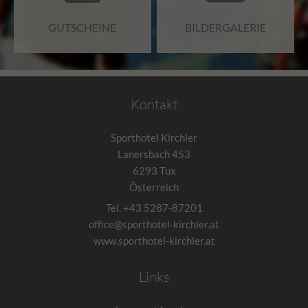
Datenschutzbestimmungen von Google
Analytics unter
GUTSCHEINE
BILDERGALERIE
Zweck
https://policies.google.com/privacy.
Gesammelte nicht personenbezogene
Daten werden verwendet, um Berichte
über die Nutzung der Website zu erstellen,
die uns helfen, unsere Websites / Apps zu
Kontakt
verbessern. Diese Informationen werden
auch an unsere Kunden / Partner
Sporthotel Kirchler
weitergegeben.
Lanersbach 453
6293
Tux
Österreich
Tel.
+43 5287-87201
office@sporthotel-kirchler.at
www.sporthotel-kirchler.at
Links