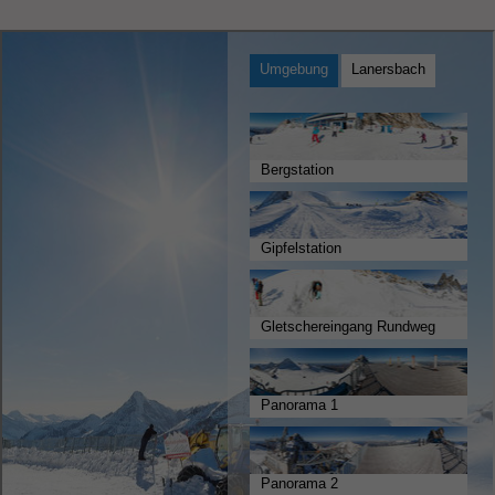
Datenschutzbestimmungen von Google
Analytics unter
Zweck
https://policies.google.com/privacy.
Gesammelte nicht personenbezogene
Daten werden verwendet, um Berichte
über die Nutzung der Website zu erstellen,
die uns helfen, unsere Websites / Apps zu
verbessern. Diese Informationen werden
auch an unsere Kunden / Partner
weitergegeben.