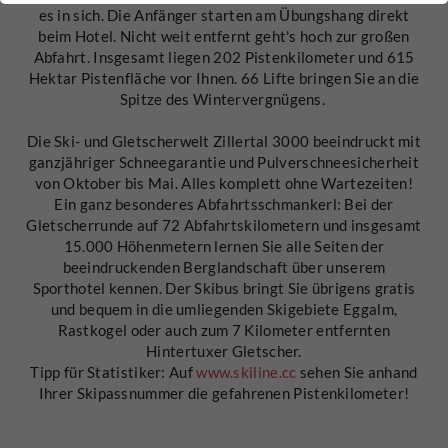
es in sich. Die Anfänger starten am Übungshang direkt
Name
Cookie-Informationen anzeigen
spamshield
beim Hotel. Nicht weit entfernt geht's hoch zur großen
Abfahrt. Insgesamt liegen 202 Pistenkilometer und 615
Ronald P. Steiner, Hauke Hain, Christian
Hektar Pistenfläche vor Ihnen. 66 Lifte bringen Sie an die
Marketing
Anbieter
Seifert
Spitze des Wintervergnügens.
Marketingcookies umfassen Tracking und Statistikcookies
Laufzeit
Nur für die aktuelle Browsersitzung
Die Ski- und Gletscherwelt Zillertal 3000 beeindruckt mit
Cookie-Informationen anzeigen
_ga, _gid, _gat, __utma, __utmb, __utmc,
Name
ganzjähriger Schneegarantie und Pulverschneesicherheit
__utmd, __utmz
Wird verwendet, um vor Spam zu schützen,
von Oktober bis Mai. Alles komplett ohne Wartezeiten!
Zweck
welches durch Spam-Bots verursacht wird.
Externe Inhalte
Ein ganz besonderes Abfahrtsschmankerl: Bei der
Anbieter
Google Analytics
Gletscherrunde auf 72 Abfahrtskilometern und insgesamt
Wir verwenden auf unserer Website externe Inhalte, um Ihnen
15.000 Höhenmetern lernen Sie alle Seiten der
zusätzliche Informationen anzubieten.
Mehrere - variieren zwischen 2 Jahren und
Name
cookie_optin
beeindruckenden Berglandschaft über unserem
Laufzeit
6 Monaten oder noch kürzer.
Sporthotel kennen. Der Skibus bringt Sie übrigens gratis
und bequem in die umliegenden Skigebiete Eggalm,
Anbieter
sgalinski Cookie Opt In
Diese Cookies werden von Google
Rastkogel oder auch zum 7 Kilometer entfernten
Analytics verwendet, um verschiedene
Hintertuxer Gletscher.
Laufzeit
30 Tage
Arten von Nutzungsinformationen zu
Tipp für Statistiker: Auf
www.skiline.cc
sehen Sie anhand
sammeln, einschließlich persönlicher und
Ihrer Skipassnummer die gefahrenen Pistenkilometer!
Speichert die vom Benutzer gewählten
Zweck
nicht-personenbezogener Informationen.
Cookie-Einstellungen.
Weitere Informationen finden Sie in den