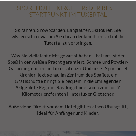
SPORTHOTEL KIRCHLER: DER BESTE
Name
Cookie-Informationen anzeigen
spamshield
STARTPUNKT IM TUXERTAL
Ronald P. Steiner, Hauke Hain, Christian
Marketing
Anbieter
Seifert
Skifahren. Snowboarden. Langlaufen. Skitouren. Sie
Marketingcookies umfassen Tracking und Statistikcookies
wissen schon, warum Sie daran denken Ihren Urlaub im
Laufzeit
Nur für die aktuelle Browsersitzung
Tuxertal zu verbringen.
Cookie-Informationen anzeigen
_ga, _gid, _gat, __utma, __utmb, __utmc,
Name
__utmd, __utmz
Wird verwendet, um vor Spam zu schützen,
Was Sie vielleicht nicht gewusst haben – bei uns ist der
Zweck
welches durch Spam-Bots verursacht wird.
Externe Inhalte
Spaß in der weißen Pracht garantiert. Schnee und Powder-
Anbieter
Google Analytics
Garantie gehören im Tuxertal dazu. Und unser Sporthotel
Wir verwenden auf unserer Website externe Inhalte, um Ihnen
Kirchler liegt genau im Zentrum des Spaßes, ein
zusätzliche Informationen anzubieten.
Mehrere - variieren zwischen 2 Jahren und
Name
cookie_optin
Gratisshuttle bringt Sie bequem in die umliegenden
Laufzeit
6 Monaten oder noch kürzer.
Skigebiete Eggalm, Rastkogel oder auch zum nur 7
Kilometer entfernten Hintertuxer Gletscher.
Anbieter
sgalinski Cookie Opt In
Diese Cookies werden von Google
Analytics verwendet, um verschiedene
Außerdem: Direkt vor dem Hotel gibt es einen Übungslift,
Laufzeit
30 Tage
Arten von Nutzungsinformationen zu
ideal für Anfänger und Kinder.
sammeln, einschließlich persönlicher und
Speichert die vom Benutzer gewählten
Zweck
nicht-personenbezogener Informationen.
Cookie-Einstellungen.
Weitere Informationen finden Sie in den