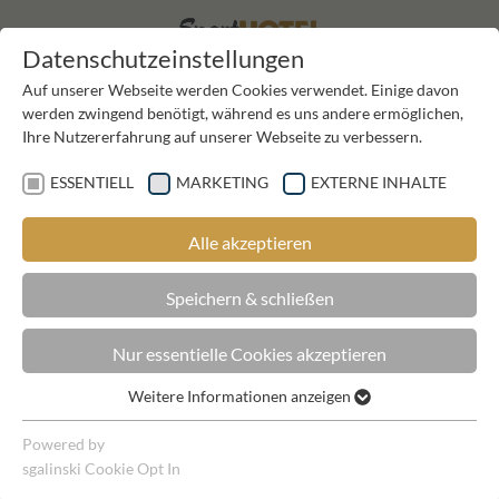
EN
DE
Datenschutzeinstellungen
Auf unserer Webseite werden Cookies verwendet. Einige davon
werden zwingend benötigt, während es uns andere ermöglichen,
Ihre Nutzererfahrung auf unserer Webseite zu verbessern.
ESSENTIELL
MARKETING
EXTERNE INHALTE
Alle akzeptieren
SUCHEN & BUCHEN
Speichern & schließen
Nur essentielle Cookies akzeptieren
Weitere Informationen anzeigen
Essentiell
AKTIV IM WINTER
Essentielle Cookies werden für grundlegende Funktionen der
Powered by
Webseite benötigt. Dadurch ist gewährleistet, dass die
sgalinski Cookie Opt In
Webseite einwandfrei funktioniert.