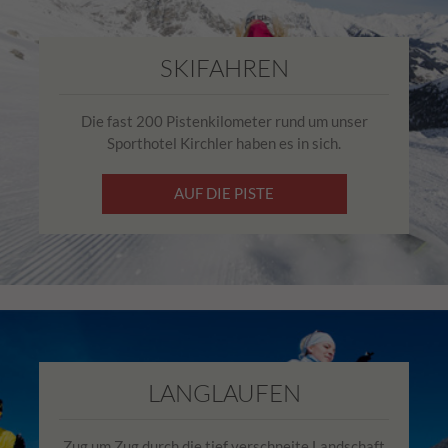
Datenschutzbestimmungen von Google
Analytics unter
Zweck
https://policies.google.com/privacy.
SKIFAHREN
Gesammelte nicht personenbezogene
Daten werden verwendet, um Berichte
über die Nutzung der Website zu erstellen,
Die fast 200 Pistenkilometer rund um unser
die uns helfen, unsere Websites / Apps zu
Sporthotel Kirchler haben es in sich.
verbessern. Diese Informationen werden
auch an unsere Kunden / Partner
AUF DIE PISTE
weitergegeben.
LANGLAUFEN
Zug um Zug durch die tief verschneite Landschaft