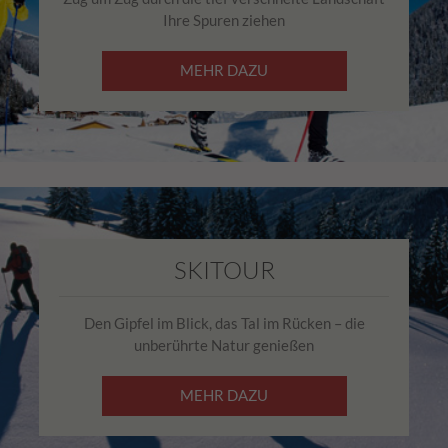
Ihre Spuren ziehen
MEHR DAZU
SKITOUR
Den Gipfel im Blick, das Tal im Rücken – die
unberührte Natur genießen
MEHR DAZU